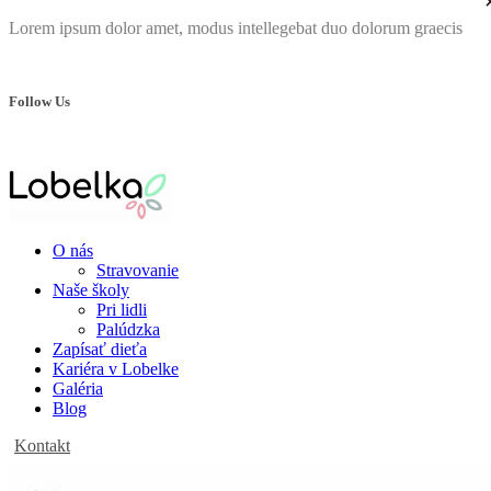
Lorem ipsum dolor amet, modus intellegebat duo dolorum graecis
Follow Us
O nás
Stravovanie
Naše školy
Pri lidli
Palúdzka
Zapísať dieťa
Kariéra v Lobelke
Galéria
Blog
Kontakt