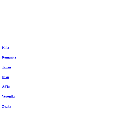
Kika
Romanka
Janko
Nika
Aďka
Veronika
Zuzka