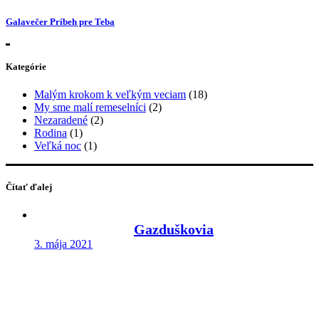
Galavečer Príbeh pre Teba
Kategórie
Malým krokom k veľkým veciam
(18)
My sme malí remeselníci
(2)
Nezaradené
(2)
Rodina
(1)
Veľká noc
(1)
Čítať ďalej
Gazduškovia
3. mája 2021