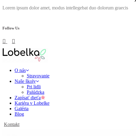
Lorem ipsum dolor amet, modus intellegebat duo dolorum graecis
Follow Us
O nás
Stravovanie
Naše školy
Pri lidli
Palúdzka
Zapísať dieťa
Kariéra v Lobelke
Galéria
Blog
Kontakt