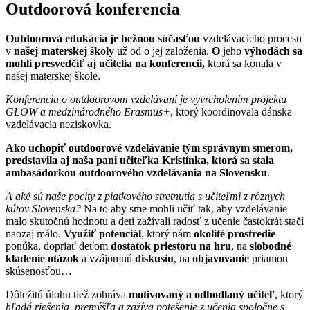
Outdoorová konferencia
Outdoorová edukácia je bežnou súčasťou
vzdelávacieho procesu
v
našej materskej školy
už od o jej založenia.
O
jeho
výhodách sa
mohli presvedčiť aj učitelia na konferencii,
ktorá sa konala v
našej materskej škole.
Konferencia o outdoorovom vzdelávaní je vyvrcholením projektu
GLOW a medzinárodného Erasmus+
, ktorý koordinovala dánska
vzdelávacia neziskovka.
Ako uchopiť outdoorové vzdelávanie tým správnym smerom,
predstavila aj naša pani učiteľka Kristínka, ktorá sa stala
ambasádorkou outdoorového vzdelávania na Slovensku
.
A aké sú naše pocity z piatkového stretnutia s učiteľmi z rôznych
kútov Slovenska?
Na to aby sme mohli učiť tak, aby vzdelávanie
malo skutočnú hodnotu a deti zažívali radosť z učenie častokrát stačí
naozaj málo.
Využiť potenciál
, ktorý nám
okolité prostredie
ponúka, dopriať deťom
dostatok priestoru na hru
, na
slobodné
kladenie otázok
a vzájomnú
diskusiu
, na
objavovanie
priamou
skúsenosťou…
Dôležitú úlohu tiež zohráva
motivovaný a odhodlaný učiteľ
, ktorý
hľadá riešenia, premýšľa a zažíva potešenie z učenia spoločne s