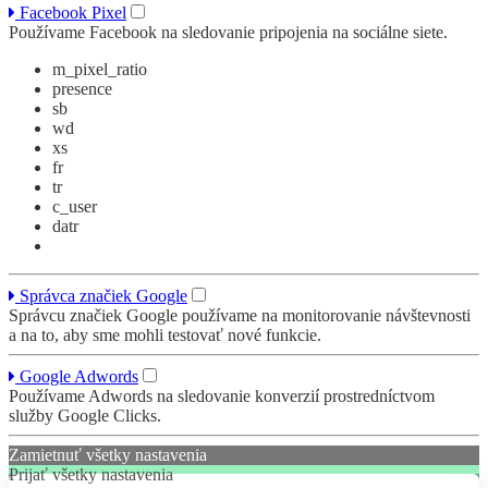
Facebook Pixel
Používame Facebook na sledovanie pripojenia na sociálne siete.
m_pixel_ratio
presence
sb
wd
xs
fr
tr
c_user
datr
Správca značiek Google
Správcu značiek Google používame na monitorovanie návštevnosti
a na to, aby sme mohli testovať nové funkcie.
Google Adwords
Používame Adwords na sledovanie konverzií prostredníctvom
služby Google Clicks.
Zamietnuť všetky nastavenia
Prijať všetky nastavenia