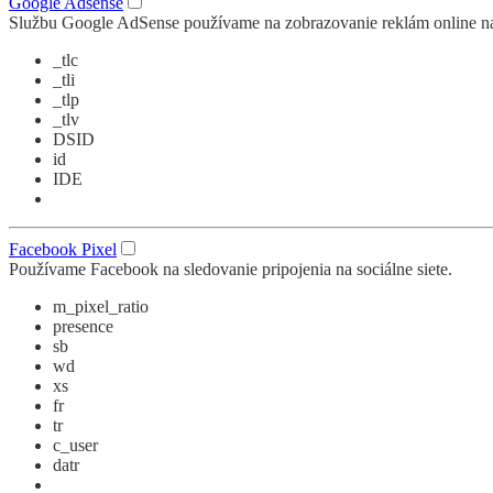
Google Adsense
Službu Google AdSense používame na zobrazovanie reklám online na
_tlc
_tli
_tlp
_tlv
DSID
id
IDE
Facebook Pixel
Používame Facebook na sledovanie pripojenia na sociálne siete.
m_pixel_ratio
presence
sb
wd
xs
fr
tr
c_user
datr