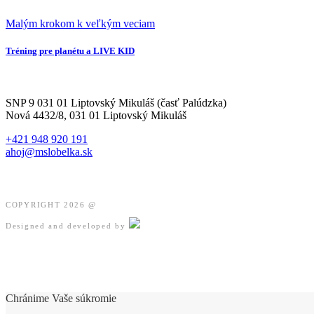
Malým krokom k veľkým veciam
Tréning pre planétu a LIVE KID
SNP 9 031 01 Liptovský Mikuláš (časť Palúdzka)
Nová 4432/8, 031 01 Liptovský Mikuláš
+421 948 920 191
ahoj@mslobelka.sk
COPYRIGHT 2026 @
Designed and developed by
Chránime Vaše súkromie