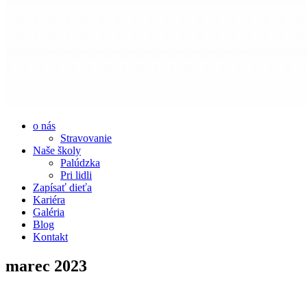
o nás
Stravovanie
Naše školy
Palúdzka
Pri lidli
Zapísať dieťa
Kariéra
Galéria
Blog
Kontakt
marec 2023