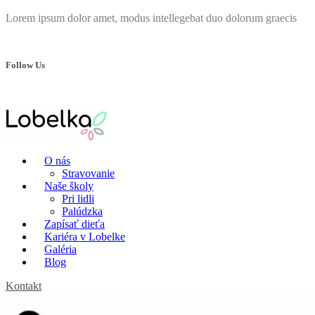
Lorem ipsum dolor amet, modus intellegebat duo dolorum graecis
Follow Us
O nás
Stravovanie
Naše školy
Pri lidli
Palúdzka
Zapísať dieťa
Kariéra v Lobelke
Galéria
Blog
Kontakt